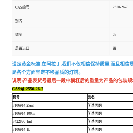
2550-26-7
CAS编号
别名
%
纯度
是否进口
否
设定黄金标准,在阿拉丁,我们不仅相信保持质量,而且相信
是各个方面坚定不移品质的灯塔。
说明:产品表货号最后一段中横杠后的重量为产品的包装规格,例如
CAS号:2550-26-7
货号
品名
P106914-25ml
苄基丙酮
P106914-100ml
苄基丙酮
P422886-1ml
苄基丙酮
P106914-1L
苄基丙酮