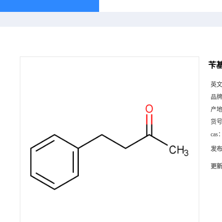
苄基
英
品
产
货
cas
发
更