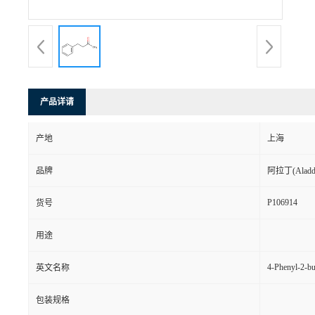
产品详请
产地
上海
品牌
阿拉丁(Aladd
P106914
货号
用途
4-Phenyl-2-b
英文名称
包装规格