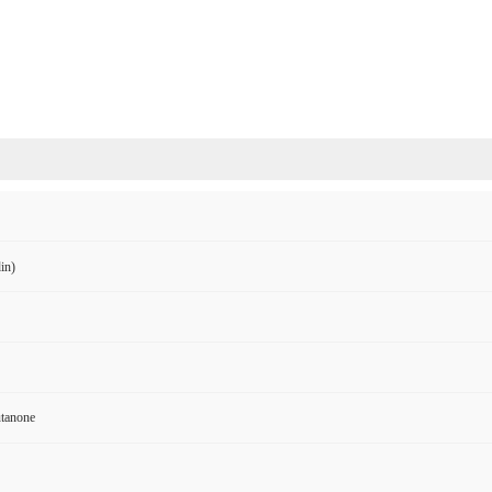
in)
utanone