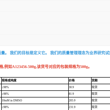
质量。 我们的目标是定义它。 我们的质量管理理念为业界研究
A123456-500g,该货号对应的包装规格为500g。
规格或纯度
价格
货期
≥98%
30.9
现货
≥98%
81.9
现货
10mM in DMSO
205.9
现货
≥98%
231.9
现货