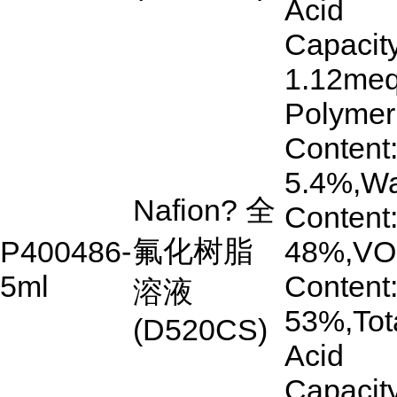
Acid
Capacity
1.12meq
Polymer
Content:
5.4%,Wa
Nafion? 全
Content
氟化树脂
P400486-
48%,V
5ml
Content
溶液
53%,Tot
(D520CS)
Acid
Capacity