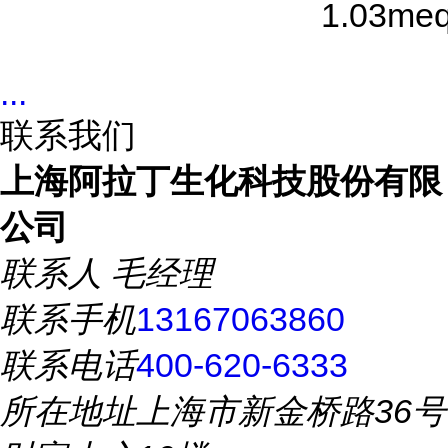
1.03meq
...
联系我们
上海阿拉丁生化科技股份有限
公司
联系人
毛经理
联系手机
13167063860
联系电话
400-620-6333
所在地址
上海市新金桥路36号