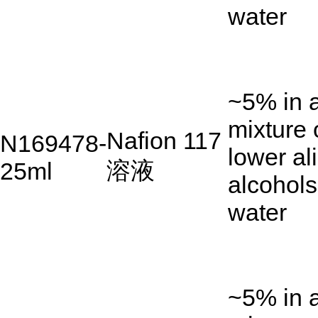
water
~5% in 
mixture 
Nafion 117
N169478-
lower al
溶液
25ml
alcohol
water
~5% in 