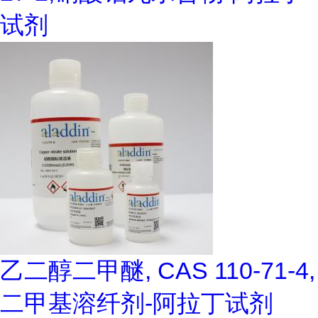
试剂
乙二醇二甲醚, CAS 110-71-4,
二甲基溶纤剂-阿拉丁试剂