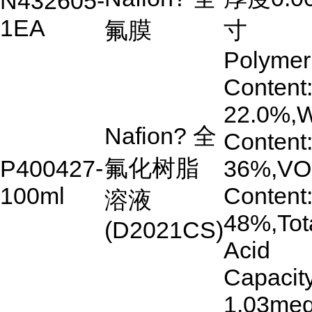
N432605-
1EA
氟膜
寸
Polymer
Content:
22.0%,W
Nafion? 全
Content
氟化树脂
P400427-
36%,V
100ml
Content
溶液
48%,Tot
(D2021CS)
Acid
Capacity
1.03meq