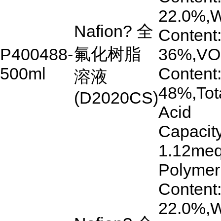
22.0%,W
Nafion? 全
Content
氟化树脂
P400488-
36%,V
500ml
Content
溶液
48%,Tot
(D2020CS)
Acid
Capacity
1.12meq
Polymer
Content:
22.0%,W