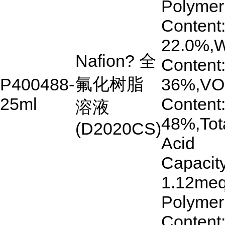
Polymer
Content:
22.0%,W
Nafion? 全
Content
氟化树脂
P400488-
36%,V
25ml
Content
溶液
48%,Tot
(D2020CS)
Acid
Capacity
1.12meq
Polymer
Content: