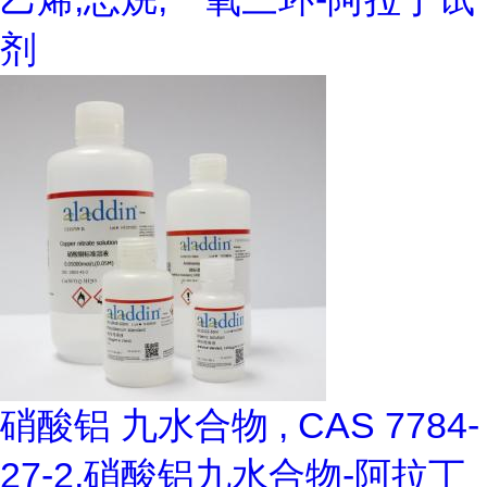
剂
硝酸铝 九水合物 , CAS 7784-
27-2,硝酸铝九水合物-阿拉丁