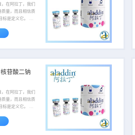
准，在阿拉丁，我们
持质量，而且相信质
目标是定义它。 我
理理念为业界研究试
质量的标准。 当您听
个名字时，就会知道
面坚定不移品质的灯
重量为产品的包装规
456-500g,该货号
嘌呤核苷酸二钠
500g。 货号
品名 规格或纯度 价格 ...
准，在阿拉丁，我们
持质量，而且相信质
目标是定义它。 我
理理念为业界研究试
质量的标准。 当您听
个名字时，就会知道