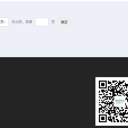
它是各个方面坚定不移品质的灯
塔。 说明：产品表货号最后一段
中横杠后的重量为产品的包装规
格，例如A123456-500g,该货号
页>
共28页，到第
页
对应的包装规格为500g。 货号
品名 规格或纯度 价格 ...