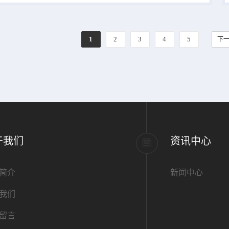
面坚定不移品质的灯
重量为产品的包装规
456-500g,该货号
1
2
3
4
5
下一
500g。 货号
品名 规格或纯度 价格 ...
于我们
资讯中心
简介
新闻中心
我们
留言