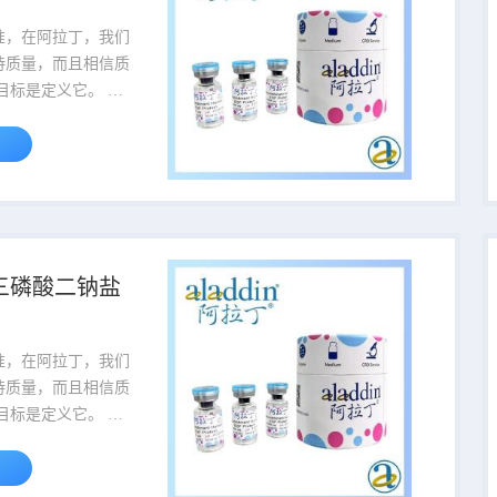
品名 规格或纯度 价格 ...
准，在阿拉丁，我们
持质量，而且相信质
目标是定义它。 我
理理念为业界研究试
质量的标准。 当您听
个名字时，就会知道
面坚定不移品质的灯
重量为产品的包装规
456-500g,该货号
-三磷酸二钠盐
500g。 货号
品名 规格或纯度 价格 ...
准，在阿拉丁，我们
持质量，而且相信质
目标是定义它。 我
理理念为业界研究试
质量的标准。 当您听
个名字时，就会知道