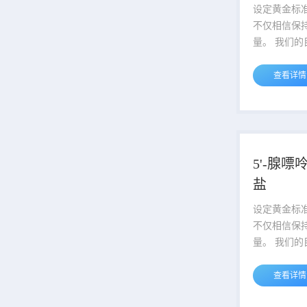
设定黄金标
不仅相信保
量。 我们的
们的质量管
剂建立了高
查看详情
到阿拉丁这
它是各个方
塔。 说明：产品表货号最后一段
中横杠后的
格，例如A123
5'-腺
对应的包装规格为
盐
设定黄金标
不仅相信保
量。 我们的
们的质量管
剂建立了高
查看详情
到阿拉丁这