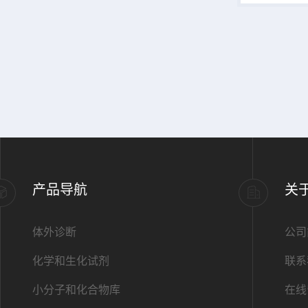
它是各个方
塔。 说明：产品表货号最后一段
中横杠后的
格，例如A123
对应的包装规格为
产品导航
关
体外诊断
公司
化学和生化试剂
联系
小分子和化合物库
在线