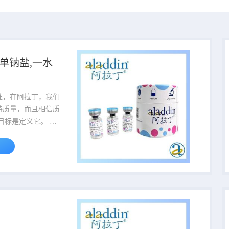
酸单钠盐,一水
准，在阿拉丁，我们
持质量，而且相信质
目标是定义它。 我
理理念为业界研究试
质量的标准。 当您听
个名字时，就会知道
面坚定不移品质的灯
重量为产品的包装规
456-500g,该货号
500g。 货号