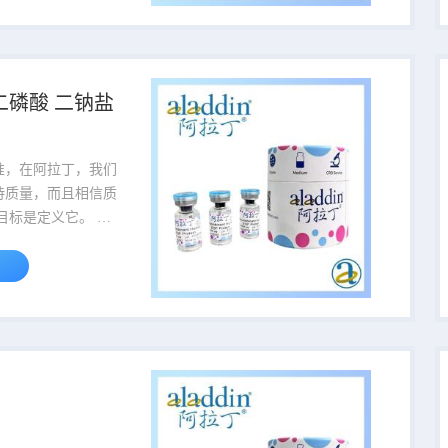
面坚定不移品质的灯
重量为产品的包装规
456-500g,该货号
-二磷酸 二钠盐
500g。 货号
品名 规格或纯度 价格 ...
准，在阿拉丁，我们
持质量，而且相信质
目标是定义它。 我
理理念为业界研究试
质量的标准。 当您听
个名字时，就会知道
面坚定不移品质的灯
重量为产品的包装规
456-500g,该货号
500g。 货号
品名 规格或纯度 价格 ...