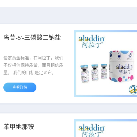
鸟苷-5'-三磷酸二钠盐
设定黄金标准，在阿拉丁，我们
不仅相信保持质量，而且相信质
量。 我们的目标是定义它。 我
们的质量管理理念为业界研究试
剂建立了高质量的标准。 当您听
查看详情
到阿拉丁这个名字时，就会知道
它是各个方面坚定不移品质的灯
塔。 说明：产品表货号最后一段
中横杠后的重量为产品的包装规
格，例如A123456-500g,该货号
苯甲地那铵
对应的包装规格为500g。 货号