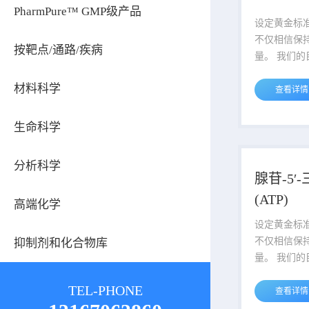
PharmPure™ GMP级产品
设定黄金标
不仅相信保
按靶点/通路/疾病
量。 我们的
们的质量管
材料科学
剂建立了高
查看详情
到阿拉丁这
它是各个方
生命科学
塔。 说明：产品表货号最后一段
中横杠后的
分析科学
格，例如A123
腺苷-5′
对应的包装规格为
(ATP)
高端化学
设定黄金标
不仅相信保
抑制剂和化合物库
量。 我们的
们的质量管
TEL-PHONE
剂建立了高
查看详情
到阿拉丁这