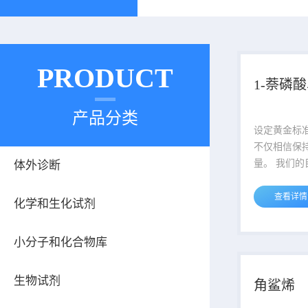
PRODUCT
1-萘磷
产品分类
设定黄金标
不仅相信保
量。 我们的
体外诊断
们的质量管
剂建立了高
查看详情
化学和生化试剂
到阿拉丁这
它是各个方
小分子和化合物库
塔。 说明：产品表货号最后一段
中横杠后的
格，例如A123
生物试剂
角鲨烯
对应的包装规格为