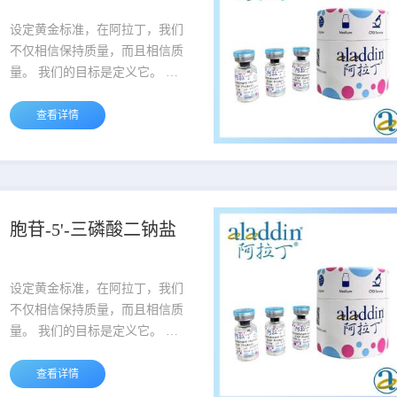
品名 规格或纯度 价格 ...
设定黄金标准，在阿拉丁，我们
不仅相信保持质量，而且相信质
量。 我们的目标是定义它。 我
们的质量管理理念为业界研究试
剂建立了高质量的标准。 当您听
查看详情
到阿拉丁这个名字时，就会知道
它是各个方面坚定不移品质的灯
塔。 说明：产品表货号最后一段
中横杠后的重量为产品的包装规
格，例如A123456-500g,该货号
胞苷-5'-三磷酸二钠盐
对应的包装规格为500g。 货号
品名 规格或纯度 价格 ...
设定黄金标准，在阿拉丁，我们
不仅相信保持质量，而且相信质
量。 我们的目标是定义它。 我
们的质量管理理念为业界研究试
剂建立了高质量的标准。 当您听
查看详情
到阿拉丁这个名字时，就会知道