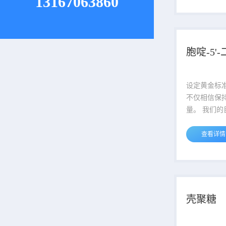
13167063860
它是各个方
塔。 说明：产品表货号最后一段
中横杠后的
格，例如A123
胞啶-5'
对应的包装规格为
设定黄金标
不仅相信保
量。 我们的
们的质量管
剂建立了高
查看详情
到阿拉丁这
它是各个方
塔。 说明：产品表货号最后一段
中横杠后的
格，例如A123
壳聚糖
对应的包装规格为