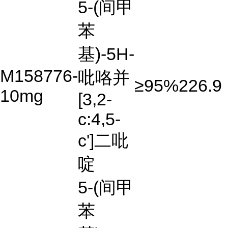
5-(间甲
苯
基)-5H-
M158776-
吡咯并
≥95%
226.9
10mg
[3,2-
c:4,5-
c']二吡
啶
5-(间甲
苯