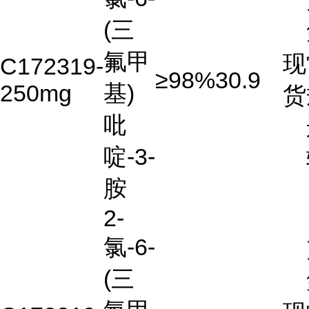
(三
氟甲
现
C172319-
≥98%
30.9
250mg
基)
货
吡
啶-3-
胺
2-
氯-6-
(三