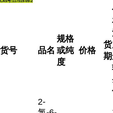
CAS号:117519-09-2
规格
货
货号
品名
或纯
价格
期
度
2-
氯-6-