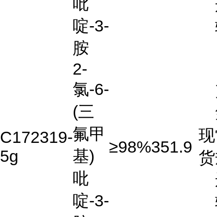
吡
啶-3-
胺
2-
氯-6-
(三
氟甲
现
C172319-
≥98%
351.9
5g
基)
货
吡
啶-3-