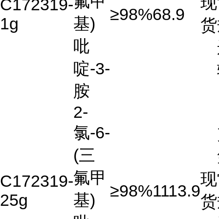
氟甲
现
C172319-
≥98%
68.9
1g
基)
货
吡
啶-3-
胺
2-
氯-6-
(三
氟甲
现
C172319-
≥98%
1113.9
25g
基)
货