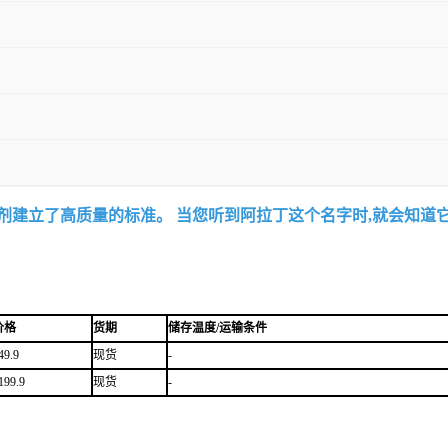
试剂建立了高质量的标准。 当您听到阿拉丁这个名字时,就会知道
价格
货期
储存温度/运输条件
49.9
现货
-
199.9
现货
-