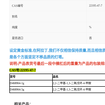
22195-47-7
CAS编号
别名
%
纯度
是否进口
否
设定黄金标准,在阿拉丁,我们不仅相信保持质量,而且相信
是各个方面坚定不移品质的灯塔。
说明:产品表货号最后一段中横杠后的重量为产品的包装规格,例如
CAS号:22195-47-7
货号
品名
D468964-1g
2,2-二甲基-1,3-二氧戊环-4-甲胺
D468964-5g
2,2-二甲基-1,3-二氧戊环-4-甲胺
相关产品：