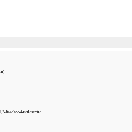
in)
1,3-dioxolane-4-methanamine