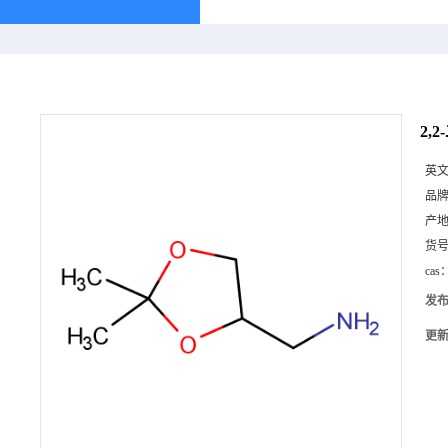
2,2
英
品
产
货
cas
发
更