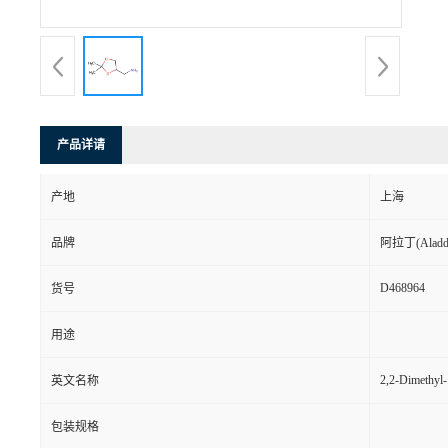
产品详请
产地
上海
品牌
阿拉丁(Aladd
D468964
货号
用途
2,2-Dimethyl-
英文名称
包装规格