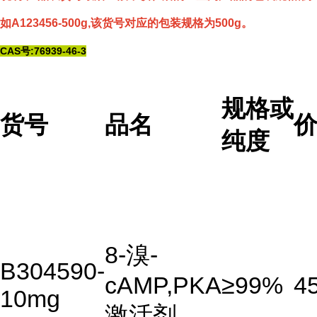
如A123456-500g,该货号对应的包装规格为500g。
CAS号:76939-46-3
规格或
货号
品名
纯度
8-溴-
B304590-
cAMP,PKA
≥99%
4
10mg
激活剂