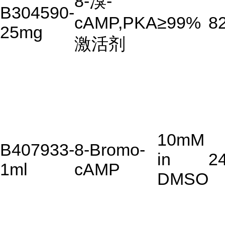
8-溴-
B304590-
cAMP,PKA
≥99%
8
25mg
激活剂
10mM
B407933-
8-Bromo-
in
2
1ml
cAMP
DMSO