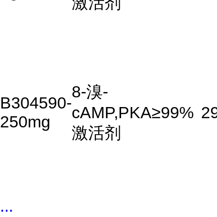
激活剂
8-溴-
B304590-
cAMP,PKA
≥99%
2
250mg
激活剂
...