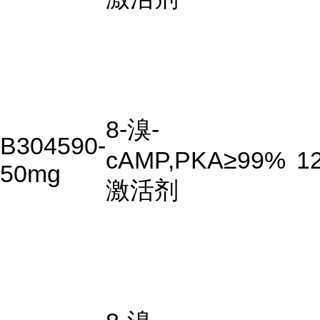
8-溴-
B304590-
cAMP,PKA
≥99%
1
50mg
激活剂