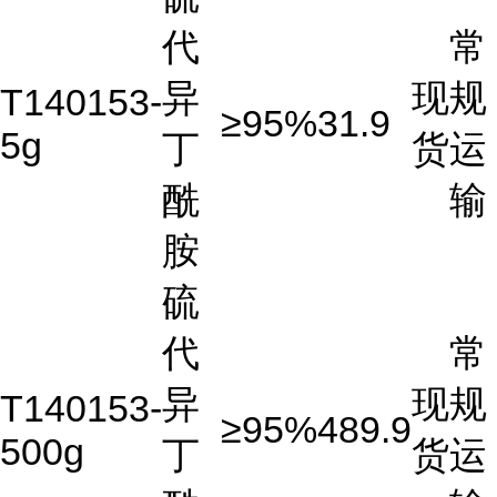
代
常
异
现
规
T140153-
≥95%
31.9
5g
丁
货
运
酰
输
胺
硫
代
常
异
现
规
T140153-
≥95%
489.9
500g
丁
货
运