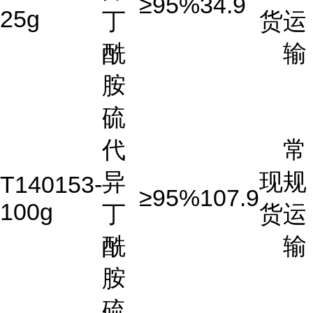
≥95%
34.9
25g
丁
货
运
酰
输
胺
硫
代
常
异
现
规
T140153-
≥95%
107.9
100g
丁
货
运
酰
输
胺
硫