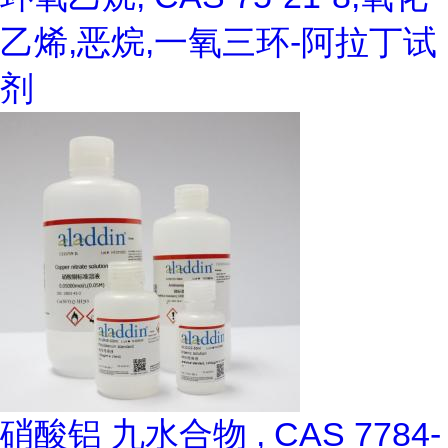
乙烯,恶烷,一氧三环-阿拉丁试
剂
硝酸铝 九水合物 , CAS 7784-