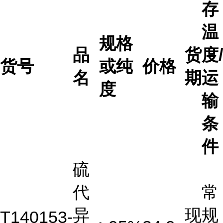
存
温
规格
品
货
度/
货号
或纯
价格
名
期
运
度
输
条
件
硫
代
常
异
现
规
T140153-