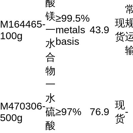
酸
镁
≥99.5%
现
M164465-
一
metals
43.9
100g
货
basis
水
合
物
一
水
现
M470306-
硫
≥97%
76.9
-
500g
货
酸