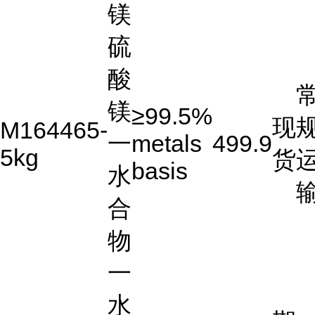
镁
硫
酸
镁
≥99.5%
现
M164465-
一
metals
499.9
5kg
货
basis
水
合
物
一
水