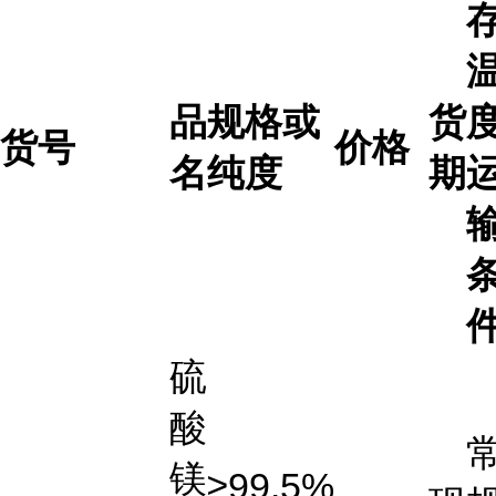
品
规格或
货
度
货号
价格
名
纯度
期
硫
酸
镁
≥99.5%