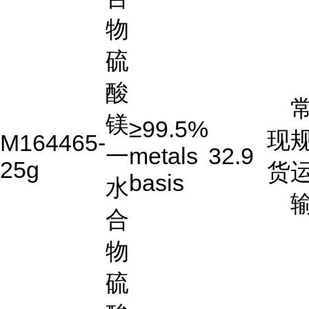
物
硫
酸
镁
≥99.5%
现
M164465-
一
metals
32.9
25g
货
basis
水
合
物
硫