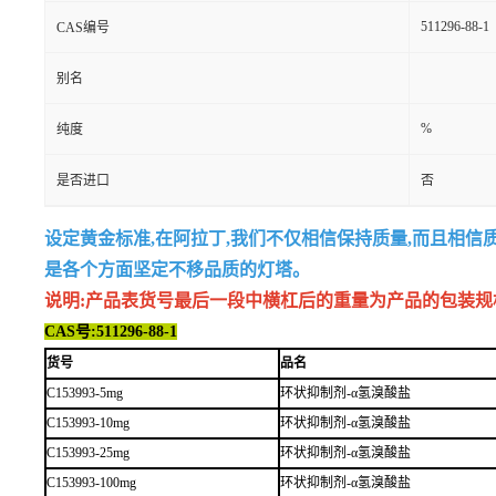
511296-88-1
CAS编号
别名
%
纯度
是否进口
否
设定黄金标准,在阿拉丁,我们不仅相信保持质量,而且相信
是各个方面坚定不移品质的灯塔。
说明:产品表货号最后一段中横杠后的重量为产品的包装规格,例如
CAS号:511296-88-1
货号
品名
C153993-5mg
环状抑制剂-α氢溴酸盐
C153993-10mg
环状抑制剂-α氢溴酸盐
C153993-25mg
环状抑制剂-α氢溴酸盐
C153993-100mg
环状抑制剂-α氢溴酸盐