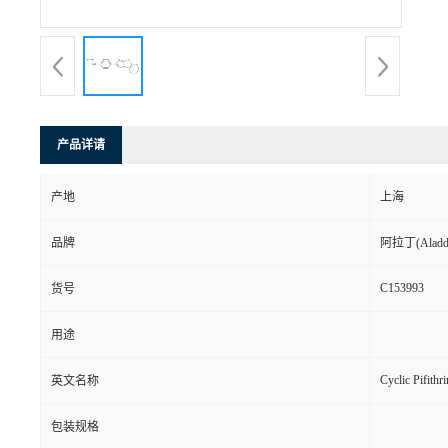
产品详请
产地
上海
品牌
阿拉丁(Aladd
C153993
货号
用途
Cyclic Pifith
英文名称
包装规格