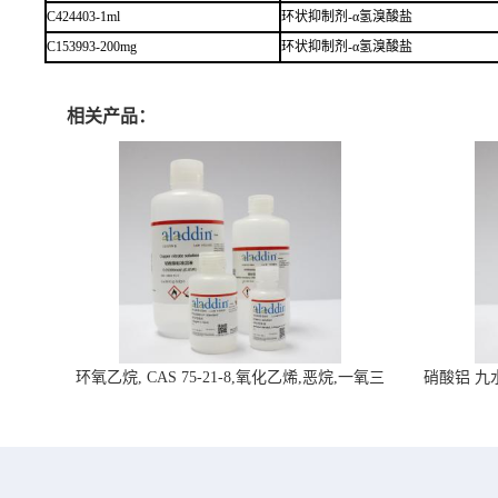
C424403-1ml
环状抑制剂-α氢溴酸盐
C153993-200mg
环状抑制剂-α氢溴酸盐
相关产品：
环氧乙烷, CAS 75-21-8,氧化乙烯,恶烷,一氧三
硝酸铝 九水合
环-阿拉丁试剂