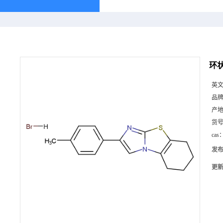
环状
英
品
产
货
cas
发
更