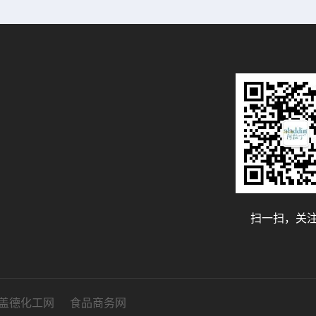
扫一扫，关
盖德化工网
食品商务网