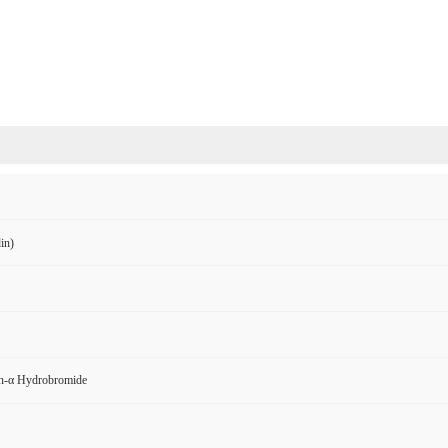
in)
rin-α Hydrobromide