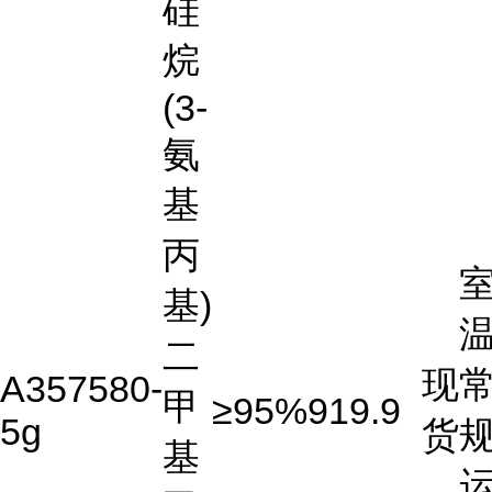
硅
烷
(3-
氨
基
丙
基)
温
二
现
A357580-
甲
≥95%
919.9
5g
货
基