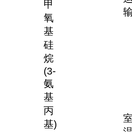
甲
氧
基
硅
烷
(3-
氨
基
丙
基)
温