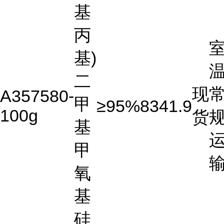
基
丙
基)
温
二
现
A357580-
甲
≥95%
8341.9
100g
货
基
甲
氧
基
硅