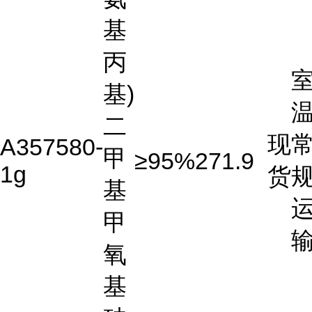
基
丙
基)
温
二
现
A357580-
甲
≥95%
271.9
1g
货
基
甲
氧
基