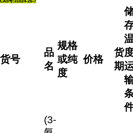
CAS号:31024-26-7
规格
品
货
度
货号
或纯
价格
名
期
度
(3-
氨