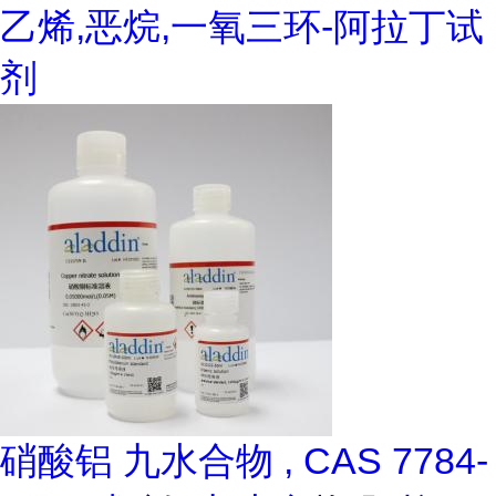
乙烯,恶烷,一氧三环-阿拉丁试
剂
硝酸铝 九水合物 , CAS 7784-