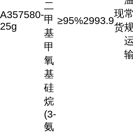
二
现
A357580-
甲
≥95%
2993.9
25g
货
基
甲
氧
基
硅
烷
(3-
氨