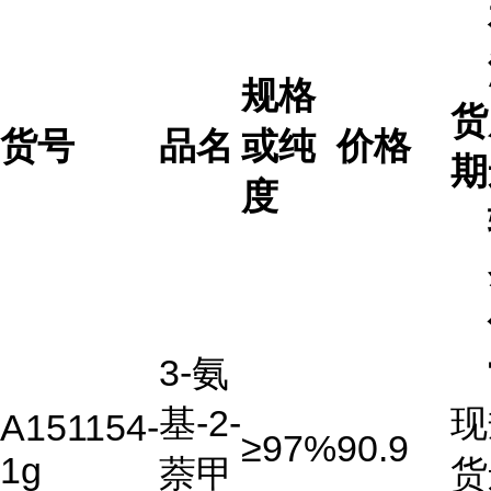
规格
货
货号
品名
或纯
价格
期
度
3-氨
基-2-
现
A151154-
≥97%
90.9
1g
萘甲
货