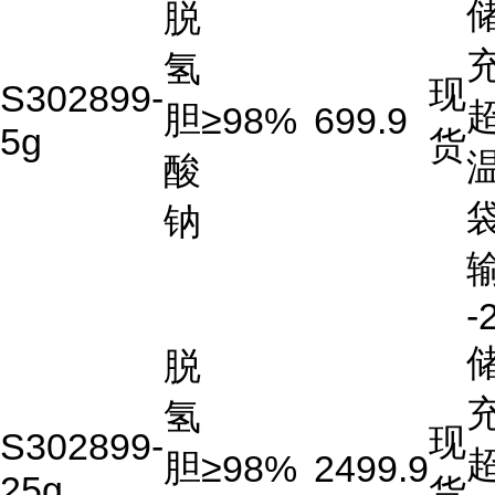
储
脱
充
氢
现
S302899-
胆
≥98%
699.9
5g
货
酸
钠
-
储
脱
充
氢
现
S302899-
胆
≥98%
2499.9
25g
货