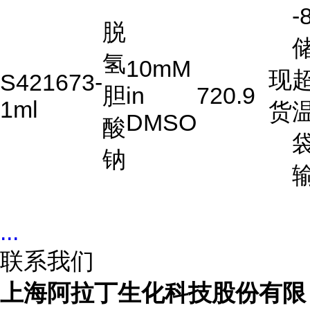
-
脱
储
氢
10mM
现
S421673-
胆
in
720.9
1ml
货
DMSO
酸
钠
...
联系我们
上海阿拉丁生化科技股份有限