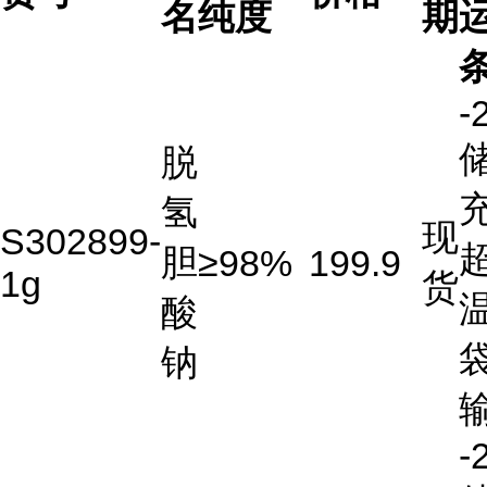
名
纯度
期
-
储
脱
充
氢
现
S302899-
胆
≥98%
199.9
1g
货
酸
钠
-