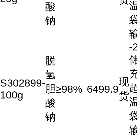
酸
钠
-
储
脱
充
氢
现
S302899-
胆
≥98%
6499.9
100g
货
酸
钠