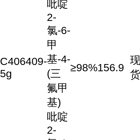
吡啶
2-
氯-6-
甲
基-4-
C406409-
≥98%
156.9
5g
(三
氟甲
基)
吡啶
2-