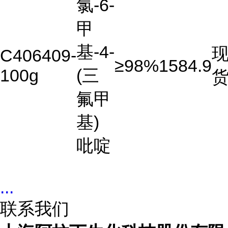
氯-6-
甲
基-4-
C406409-
≥98%
1584.9
100g
(三
氟甲
基)
吡啶
...
联系我们