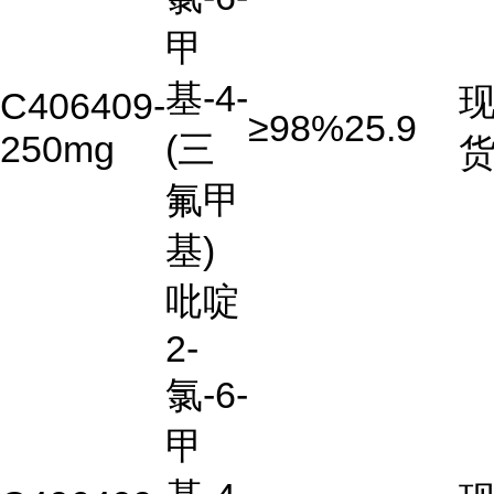
甲
基-4-
C406409-
≥98%
25.9
250mg
(三
氟甲
基)
吡啶
2-
氯-6-
甲