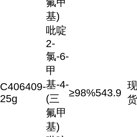
氟甲
基)
吡啶
2-
氯-6-
甲
基-4-
C406409-
≥98%
543.9
25g
(三
氟甲
基)