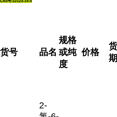
CAS号:22123-14-4
规格
货号
品名
或纯
价格
度
2-
氯-6-