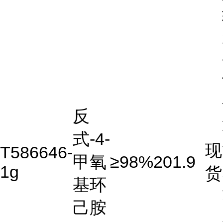
反
式-4-
现
T586646-
甲氧
≥98%
201.9
1g
货
基环
己胺