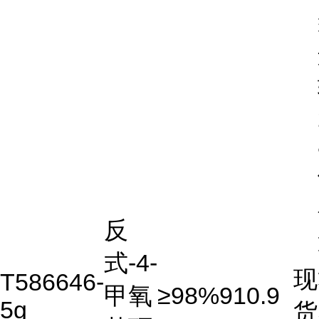
反
式-4-
现
T586646-
甲氧
≥98%
910.9
5g
货