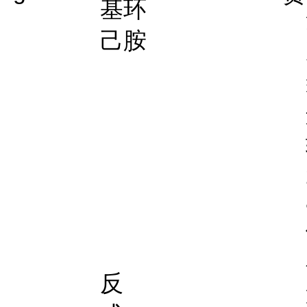
基环
己胺
反