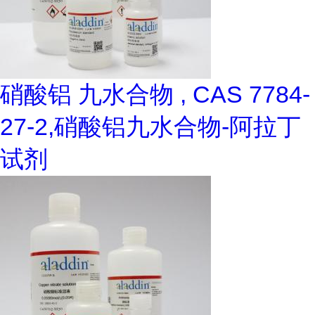
硝酸铝 九水合物 , CAS 7784-
27-2,硝酸铝九水合物-阿拉丁
试剂