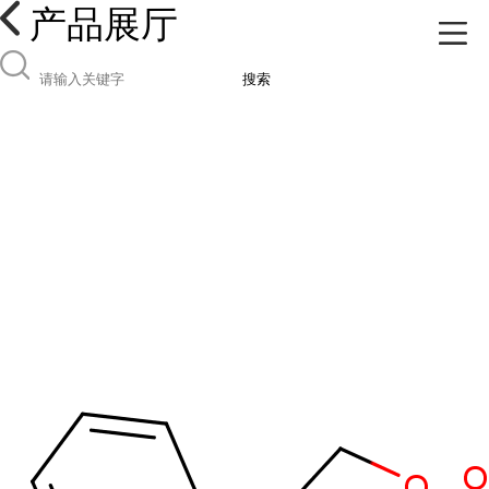
产品展厅
搜索