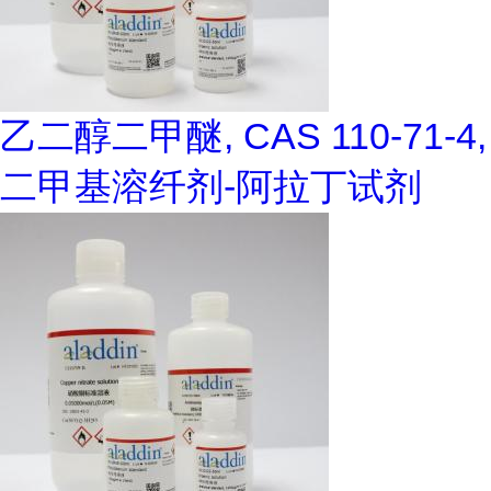
乙二醇二甲醚, CAS 110-71-4,
二甲基溶纤剂-阿拉丁试剂