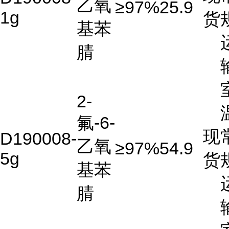
乙氧
≥97%
25.9
1g
货
基苯
腈
2-
氟-6-
现
D190008-
乙氧
≥97%
54.9
5g
货
基苯
腈