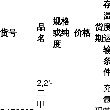
规格
品
货
度
货号
或纯
价格
名
期
度
2,2'-
二
氩
甲