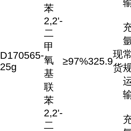
苯
2,2'-
二
氩
甲
现
D170565-
氧
≥97%
325.9
25g
货
基
联
苯
2,2'-
二