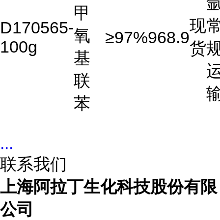
氩
甲
现
D170565-
氧
≥97%
968.9
100g
货
基
联
苯
...
联系我们
上海阿拉丁生化科技股份有限
公司