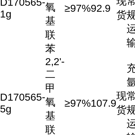
现
D170565-
氧
≥97%
92.9
1g
货
基
联
苯
2,2'-
二
氩
甲
现
D170565-
氧
≥97%
107.9
5g
货
基
联