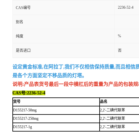
2236-52-4
CAS编号
别名
%
纯度
是否进口
否
设定黄金标准,在阿拉丁,我们不仅相信保持质量,而且相信
是各个方面坚定不移品质的灯塔。
说明:产品表货号最后一段中横杠后的重量为产品的包装规格,例如
CAS号:2236-52-4
货号
品名
D155217-50mg
2,2'-二碘代联苯
D155217-250mg
2,2'-二碘代联苯
D155217-1g
2,2'-二碘代联苯