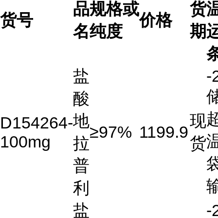
品
规格或
货
货号
价格
名
纯度
期
盐
-
酸
地
现
D154264-
≥97%
1199.9
100mg
拉
货
普
利
盐
-