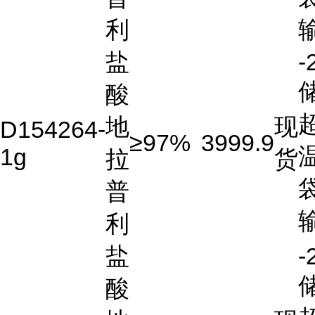
利
盐
-
酸
地
现
D154264-
≥97%
3999.9
1g
拉
货
普
利
盐
-
酸