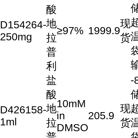
酸
地
现
D154264-
≥97%
1999.9
250mg
拉
货
普
利
盐
-
酸
10mM
地
现
D426158-
in
205.9
1ml
拉
货
DMSO
普