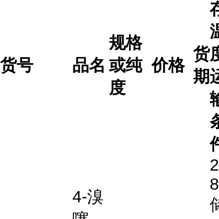
规格
货
货号
品名
或纯
价格
期
度
2
4-溴