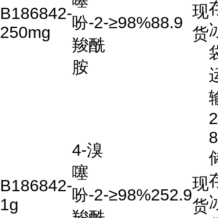
噻
现
B186842-
吩-2-
≥98%
88.9
250mg
货
羧酰
胺
2
4-溴
噻
现
B186842-
吩-2-
≥98%
252.9
1g
货
羧酰