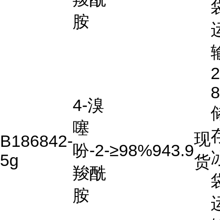
胺
2
4-溴
噻
现
B186842-
吩-2-
≥98%
943.9
5g
货
羧酰
胺