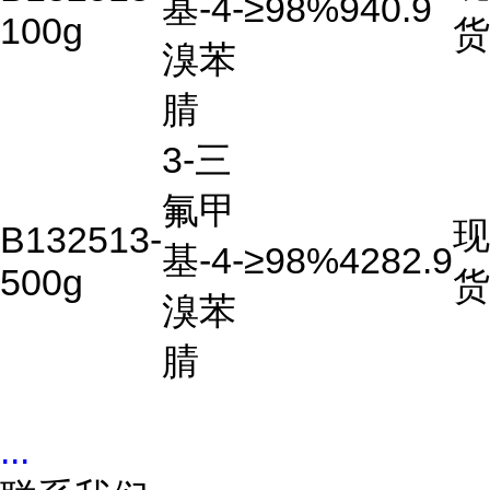
基-4-
≥98%
940.9
100g
货
溴苯
腈
3-三
氟甲
现
B132513-
基-4-
≥98%
4282.9
500g
货
溴苯
腈
...