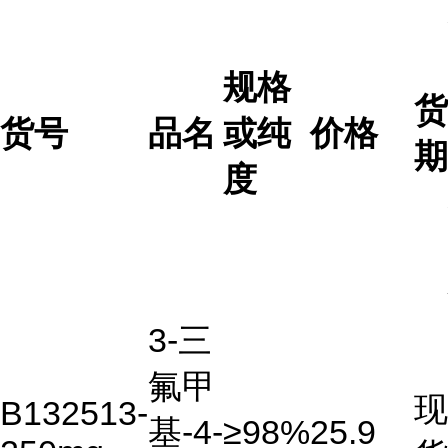
规格
货
货号
品名
或纯
价格
期
度
3-三
氟甲
现
B132513-
基-4-
≥98%
25.9