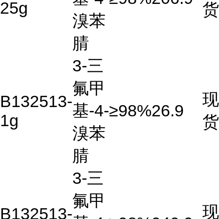
25g
货
溴苯
腈
3-三
氟甲
现
B132513-
基-4-
≥98%
26.9
1g
货
溴苯
腈
3-三
氟甲
现
B132513-