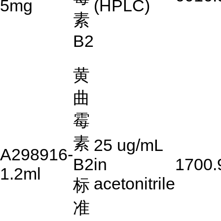
5mg
(HPLC)
素
B2
黄
曲
霉
素
25 ug/mL
A298916-
B2
in
1700.
1.2ml
acetonitrile
标
准