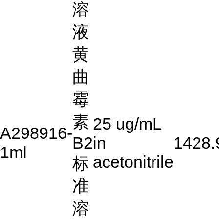
溶
液
黄
曲
霉
素
25 ug/mL
A298916-
B2
in
1428.
1ml
acetonitrile
标
准
溶