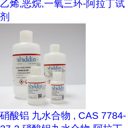
乙烯,恶烷,一氧三环-阿拉丁试
剂
硝酸铝 九水合物 , CAS 7784-