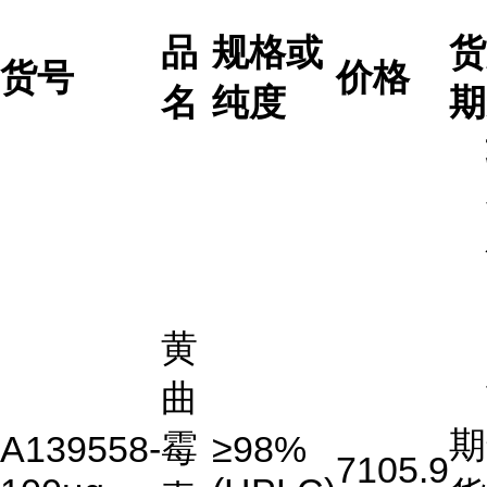
品
规格或
货
货号
价格
名
纯度
期
黄
曲
期
霉
A139558-
≥98%
7105.9