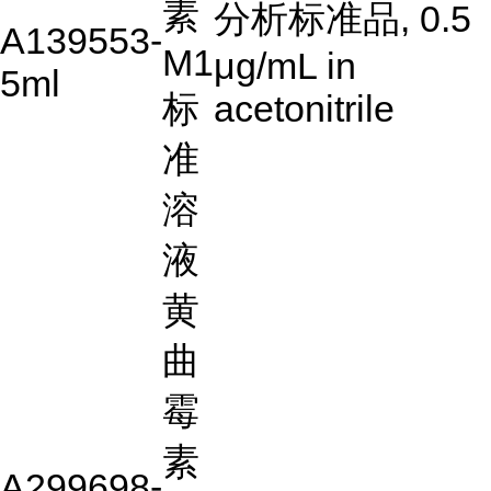
素
分析标准品, 0.5
A139553-
M1
μg/mL in
5ml
标
acetonitrile
准
溶
液
黄
曲
霉
素
A299698-