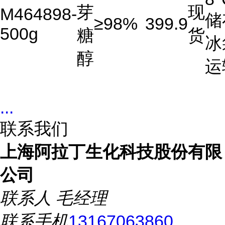
芽
现
M464898-
储
≥98%
399.9
500g
糖
货
冰
醇
运
...
联系我们
上海阿拉丁生化科技股份有限
公司
联系人
毛经理
联系手机
13167063860