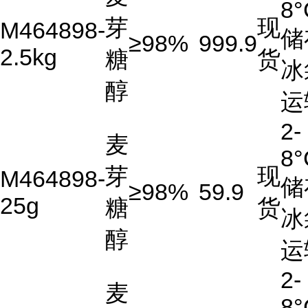
8°
芽
现
M464898-
储
≥98%
999.9
2.5kg
糖
货
冰
醇
运
2-
麦
8°
芽
现
M464898-
储
≥98%
59.9
25g
糖
货
冰
醇
运
2-
麦
8°