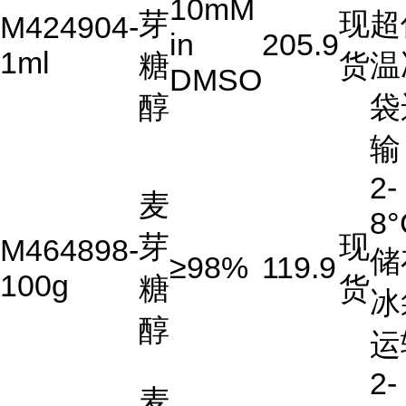
10mM
芽
现
超
M424904-
in
205.9
1ml
糖
货
温
DMSO
醇
袋
输
2-
麦
8°
芽
现
M464898-
储
≥98%
119.9
100g
糖
货
冰
醇
运
2-
麦