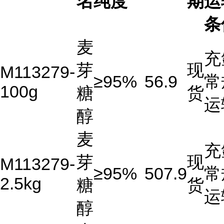
名
纯度
期
运
条
麦
充
芽
现
M113279-
≥95%
56.9
常
100g
糖
货
运
醇
麦
充
芽
现
M113279-
≥95%
507.9
常
2.5kg
糖
货
运
醇