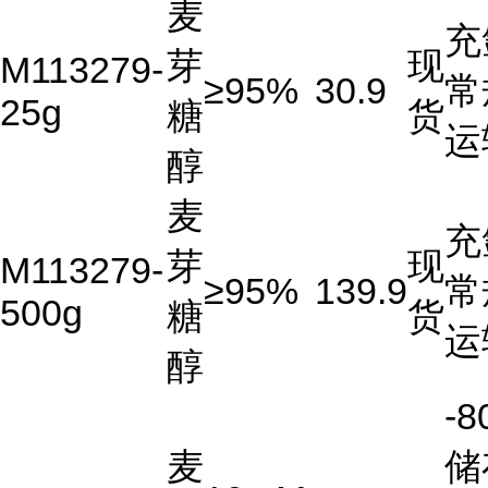
麦
充
芽
现
M113279-
≥95%
30.9
常
25g
糖
货
运
醇
麦
充
芽
现
M113279-
≥95%
139.9
常
500g
糖
货
运
醇
-8
麦
储