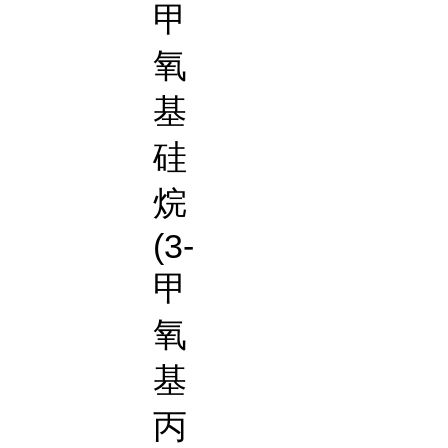
甲
氧
基
硅
烷
(3-
甲
氧
基
丙