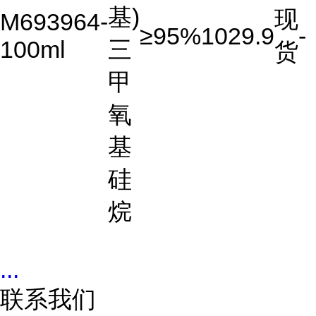
基)
现
M693964-
≥95%
1029.9
-
100ml
三
货
甲
氧
基
硅
烷
...
联系我们