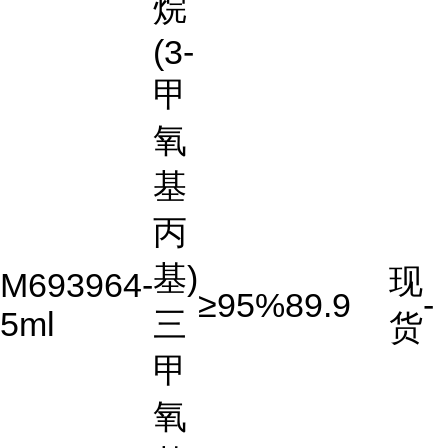
烷
(3-
甲
氧
基
丙
基)
现
M693964-
≥95%
89.9
-
5ml
三
货
甲
氧