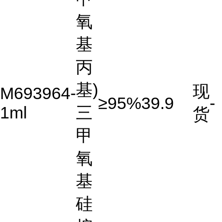
氧
基
丙
基)
现
M693964-
≥95%
39.9
-
1ml
三
货
甲
氧
基
硅