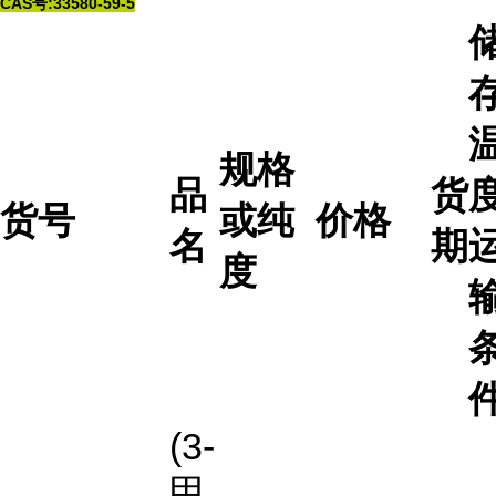
CAS号:33580-59-5
规格
品
货
度
货号
或纯
价格
名
期
度
(3-
甲