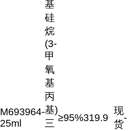
基
硅
烷
(3-
甲
氧
基
丙
基)
现
M693964-
≥95%
319.9
-
25ml
三
货