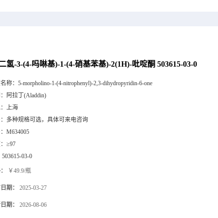
-二氢-3-(4-吗啉基)-1-(4-硝基苯基)-2(1H)-吡啶酮 503615-03-0
文名称：
5-morpholino-1-(4-nitrophenyl)-2,3-dihydropyridin-6-one
牌：
阿拉丁(Aladdin)
地：
上海
号：
多种规格可选，具体可来电咨询
号：
M634005
度：
≥97
：
503615-03-0
格：
￥49.9/瓶
布日期：
2025-03-27
新日期：
2026-08-06