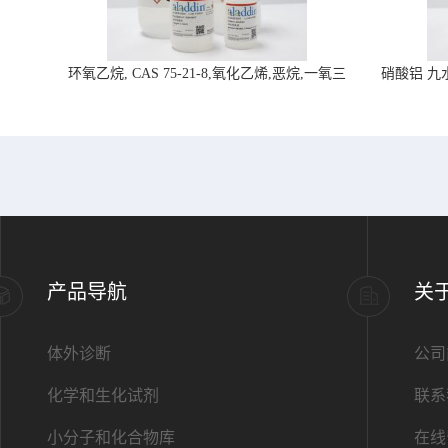
环氧乙烷, CAS 75-21-8,氧化乙烯,恶烷,一氧三
硝酸铝 九水合
环-阿拉丁试剂
产品导航
关
体外诊断
公司
化学和生化试剂
联系
小分子和化合物库
在线