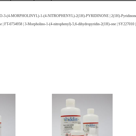
,6-DIHYDRO-3-(4-MORPHOLINYL)-1-(4-NITROPHENYL)-2(1H)-PYRIDINONE | 2(1H)-Pyridinone,
one | FT-0754958 | 3-Morpholino-1-(4-nitrophenyl)-5,6-dihydropyridin-2(1H)-one | SY2270