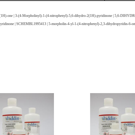
in-2(1H)-one | 3-(4-Morpholinyl)-1-(4-nitrophenyl)-5,6-dihydro-2(1H)-pyridinone | 5
-pyridinone | SCHEMBL1995413 | 5-morpholin-4-yl-1-(4-nitrophenyl)-2,3-dihydropyridin-6-