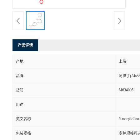
产品详请
产地
上海
品牌
阿拉丁(Aladd
M634005
货号
用途
5-morpholino-
英文名称
包装规格
多种规格可