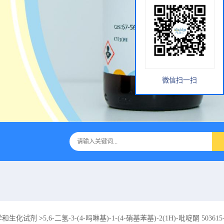
微信扫一扫
学和生化试剂
>
5,6-二氢-3-(4-吗啉基)-1-(4-硝基苯基)-2(1H)-吡啶酮 503615-