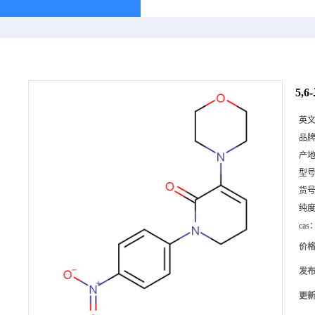
5,6
英
品
产
型
货
纯
cas
价
发
更