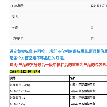
1224464-97-4
CAS编号
别名
%
纯度
是否进口
否
设定黄金标准,在阿拉丁,我们不仅相信保持质量,而且相信
是各个方面坚定不移品质的灯塔。
说明:产品表货号最后一段中横杠后的重量为产品的包装规格,例如
CAS号:1224464-97-4
货号
品名
M586678-100mg
6-氯-4-甲基烟酸甲酯
M586678-250mg
6-氯-4-甲基烟酸甲酯
M586678-1g
6-氯-4-甲基烟酸甲酯
M586678-5g
6-氯-4-甲基烟酸甲酯