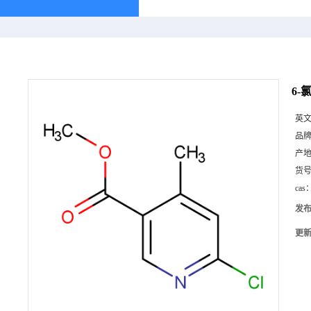
6-
英
品
产
货
cas
发
更