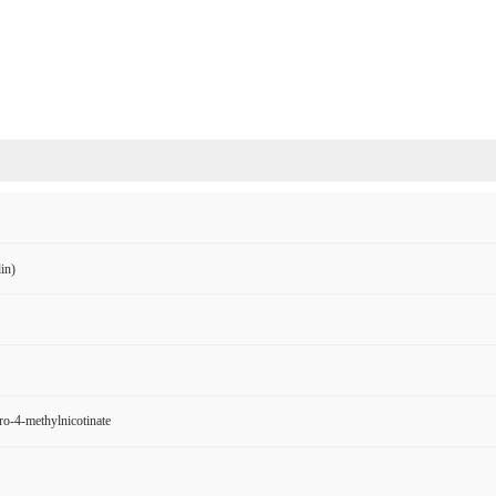
in)
ro-4-methylnicotinate