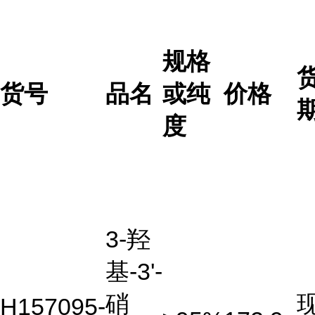
规格
货号
品名
或纯
价格
度
3-羟
基-3'-
硝
H157095-