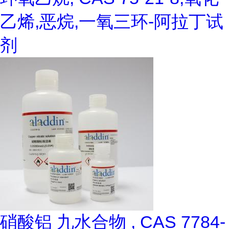
乙烯,恶烷,一氧三环-阿拉丁试
剂
硝酸铝 九水合物 , CAS 7784-