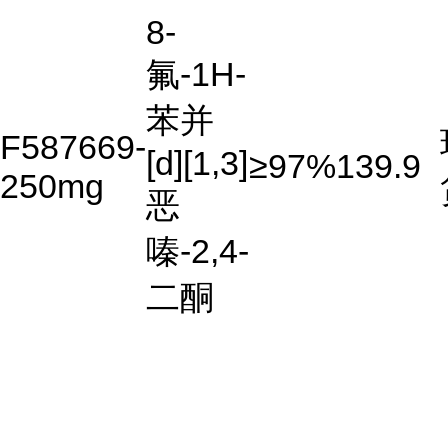
8-
氟-1H-
苯并
F587669-
[d][1,3]
≥97%
139.9
250mg
恶
嗪-2,4-
二酮