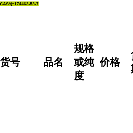
CAS号:174463-53-7
规格
货号
品名
或纯
价格
度