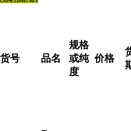
CAS号:220497-90-5
规格
货号
品名
或纯
价格
度