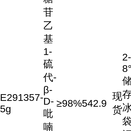
苷
乙
基
1-
2-
硫
8
代-
β-
存
现
E291357-
D-
≥98%
542.9
5g
货
吡
喃