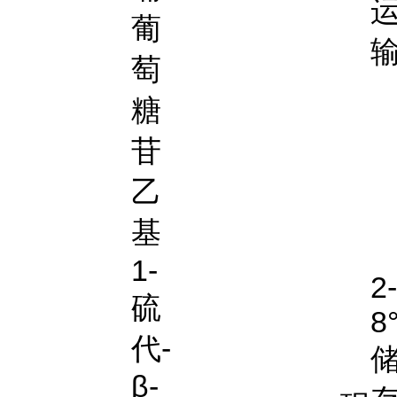
葡
萄
糖
苷
乙
基
1-
2-
硫
8
代-
β-