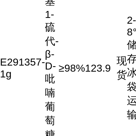
基
1-
2-
硫
8
代-
β-
存
现
E291357-
D-
≥98%
123.9
1g
货
吡
喃
葡
萄
糖