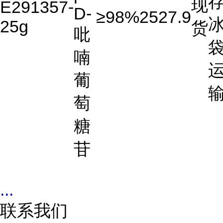
存
现
E291357-
D-
≥98%
2527.9
25g
货
吡
喃
葡
萄
糖
苷
...
联系我们