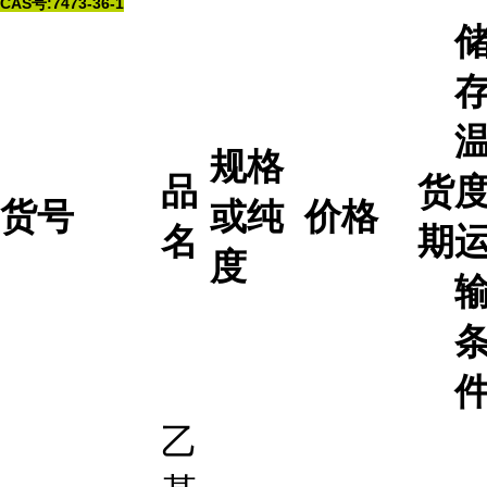
CAS号:7473-36-1
规格
品
货
度
货号
或纯
价格
名
期
度
乙