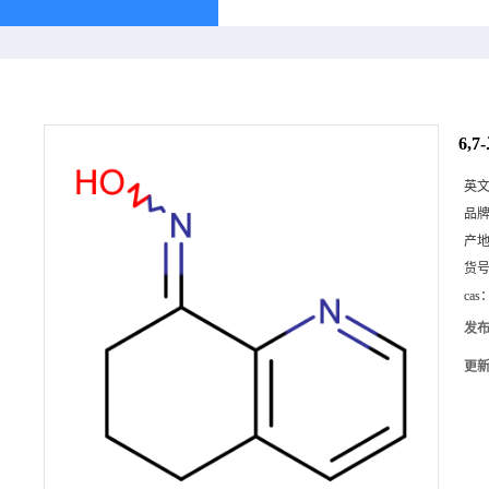
6,7
英
品
产
货
cas
发
更