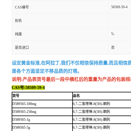
58509-59-4
CAS编号
别名
%
纯度
是否进口
否
设定黄金标准,在阿拉丁,我们不仅相信保持质量,而且相信
是各个方面坚定不移品质的灯塔。
说明:产品表货号最后一段中横杠后的重量为产品的包装规格,例如
CAS号:58509-59-4
货号
品名
D589565-100mg
6,7-二氢喹啉-8(5H)-酮肟
D589565-250mg
6,7-二氢喹啉-8(5H)-酮肟
D589565-1g
6,7-二氢喹啉-8(5H)-酮肟
D589565-5g
6,7-二氢喹啉-8(5H)-酮肟