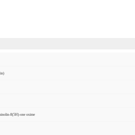
in)
uinolin-8(5H)-one oxime