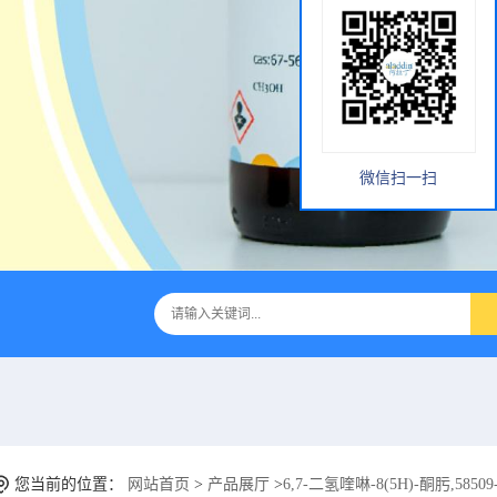
微信扫一扫
您当前的位置：
网站首页
>
产品展厅
>
6,7-二氢喹啉-8(5H)-酮肟,58509-