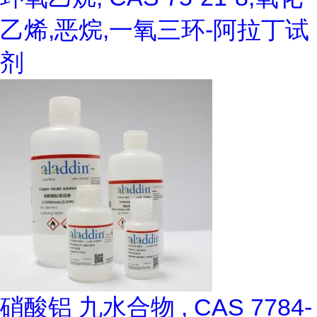
乙烯,恶烷,一氧三环-阿拉丁试
剂
硝酸铝 九水合物 , CAS 7784-