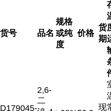
规格
货
货号
品名
或纯
价格
期
度
2,6-
二
现
D179045-