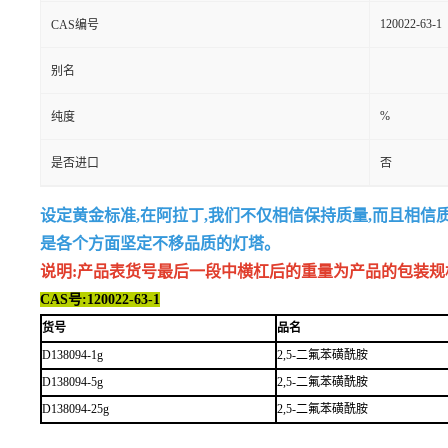
120022-63-1
CAS编号
别名
%
纯度
是否进口
否
设定黄金标准,在阿拉丁,我们不仅相信保持质量,而且相信
是各个方面坚定不移品质的灯塔。
说明:产品表货号最后一段中横杠后的重量为产品的包装规格,例如
CAS号:120022-63-1
货号
品名
D138094-1g
2,5-二氟苯磺酰胺
D138094-5g
2,5-二氟苯磺酰胺
D138094-25g
2,5-二氟苯磺酰胺