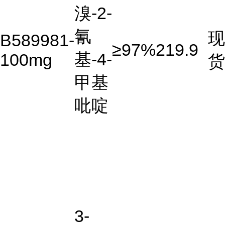
溴-2-
氰
现
B589981-
≥97%
219.9
基-4-
100mg
货
甲基
吡啶
3-