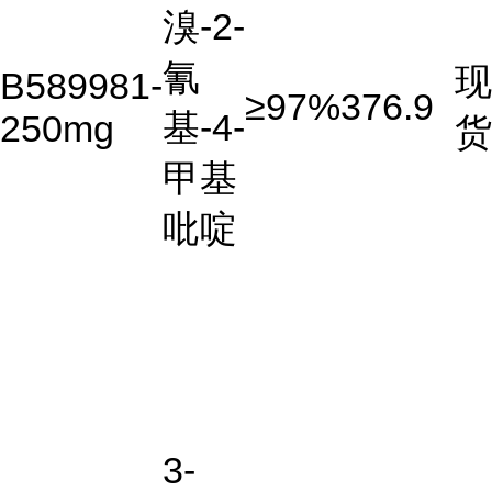
溴-2-
氰
现
B589981-
≥97%
376.9
基-4-
250mg
货
甲基
吡啶
3-