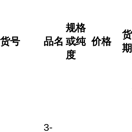
规格
货
货号
品名
或纯
价格
期
度
3-