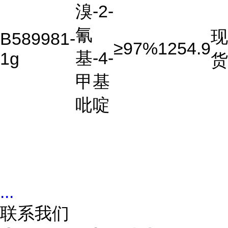
溴-2-
氰
现
B589981-
≥97%
1254.9
基-4-
1g
货
甲基
吡啶
...
联系我们