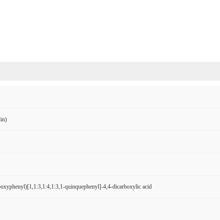
in)
boxyphenyl)[1,1:3,1:4,1:3,1-quinquephenyl]-4,4-dicarboxylic acid