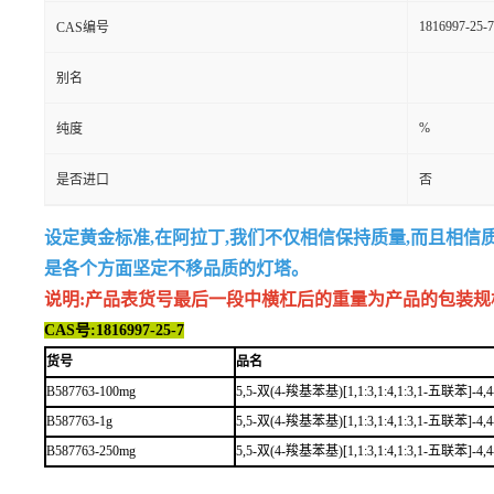
1816997-25-7
CAS编号
别名
%
纯度
是否进口
否
设定黄金标准,在阿拉丁,我们不仅相信保持质量,而且相信
是各个方面坚定不移品质的灯塔。
说明:产品表货号最后一段中横杠后的重量为产品的包装规格,例如
CAS号:1816997-25-7
货号
品名
B587763-100mg
5,5-双(4-羧基苯基)[1,1:3,1:4,1:3,1-五联苯]-4
B587763-1g
5,5-双(4-羧基苯基)[1,1:3,1:4,1:3,1-五联苯]-4
B587763-250mg
5,5-双(4-羧基苯基)[1,1:3,1:4,1:3,1-五联苯]-4