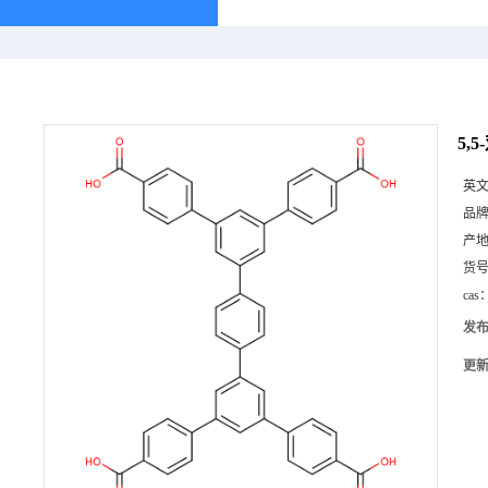
5,5
英
品
产
货
cas
发
更