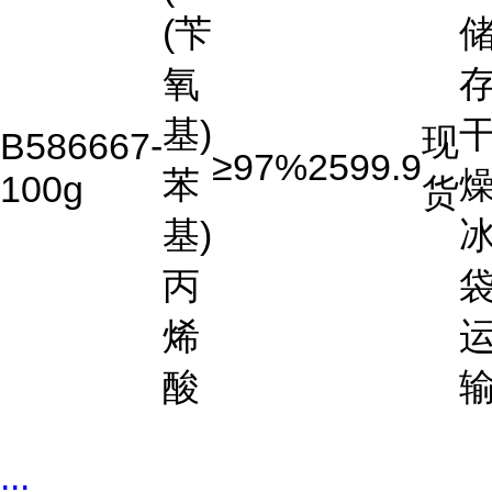
(苄
氧
存
基)
现
B586667-
≥97%
2599.9
苯
燥
100g
货
基)
丙
烯
酸
...