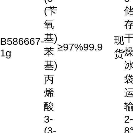
(苄
氧
存
基)
现
B586667-
≥97%
99.9
苯
燥
1g
货
基)
丙
烯
酸
3-
2-
(3-
8