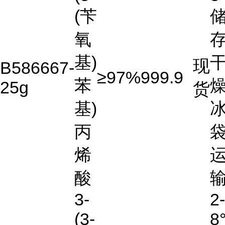
(苄
氧
存
基)
现
B586667-
≥97%
999.9
苯
燥
25g
货
基)
丙
烯
酸
3-
2-
(3-
8