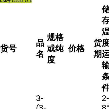
CAS号:122024-75-3
规格
品
货
度
货号
或纯
价格
名
期
度
3-
2-
(3-
8