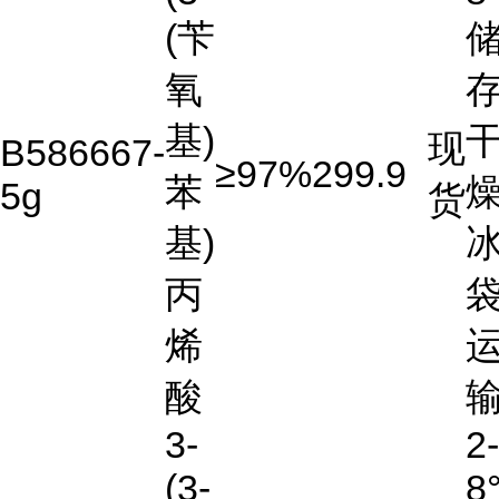
(苄
氧
存
基)
现
B586667-
≥97%
299.9
苯
燥
5g
货
基)
丙
烯
酸
3-
2-
(3-
8