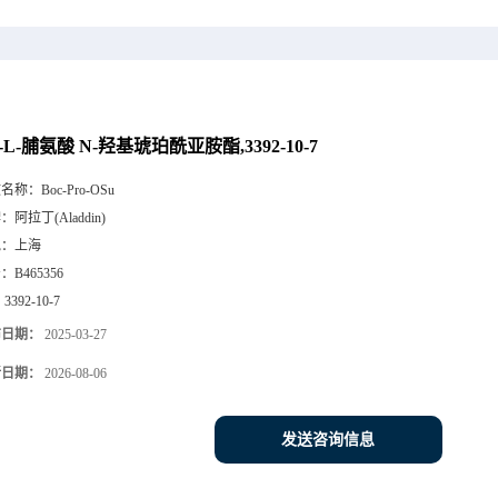
c-L-脯氨酸 N-羟基琥珀酰亚胺酯,3392-10-7
文名称：
Boc-Pro-OSu
牌：
阿拉丁(Aladdin)
地：
上海
号：
B465356
：
3392-10-7
布日期：
2025-03-27
新日期：
2026-08-06
发送咨询信息