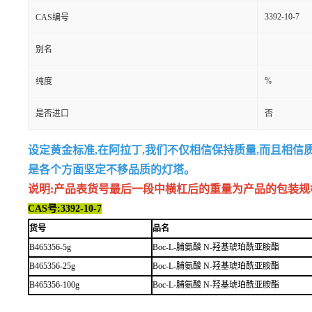
3392-10-7
CAS编号
别名
%
纯度
是否进口
否
设定黄金标准,在阿拉丁,我们不仅相信保持质量,而且相信
是各个方面坚定不移品质的灯塔。
说明:产品表货号最后一段中横杠后的重量为产品的包装规格,例如
CAS号:3392-10-7
货号
品名
B465356-5g
Boc-L-脯氨酸 N-羟基琥珀酰亚胺酯
B465356-25g
Boc-L-脯氨酸 N-羟基琥珀酰亚胺酯
B465356-100g
Boc-L-脯氨酸 N-羟基琥珀酰亚胺酯