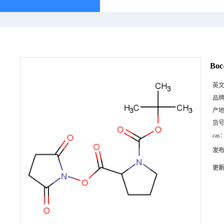
Bo
英
品
产
货
cas
发
更