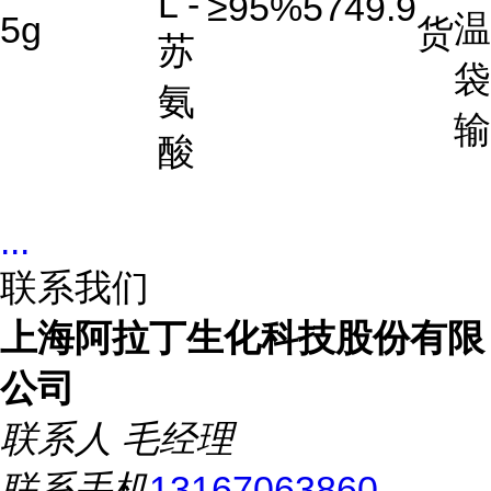
L -
≥95%
5749.9
温
5g
货
苏
袋
氨
输
酸
...
联系我们
上海阿拉丁生化科技股份有限
公司
联系人
毛经理
联系手机
13167063860