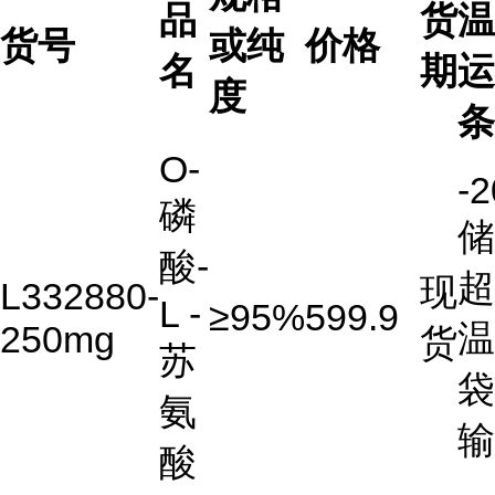
品
货
温
货号
或纯
价格
名
期
运
度
条
O-
-
磷
储
酸-
超
现
L332880-
L -
≥95%
599.9
温
250mg
货
苏
袋
氨
输
酸