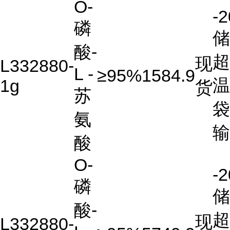
O-
-
磷
储
酸-
超
现
L332880-
L -
≥95%
1584.9
温
1g
货
苏
袋
氨
输
酸
O-
-
磷
储
酸-
超
现
L332880-