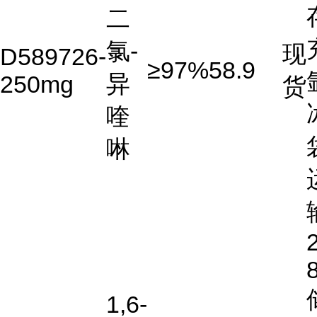
二
氯-
现
D589726-
≥97%
58.9
异
250mg
货
喹
啉
2
1,6-