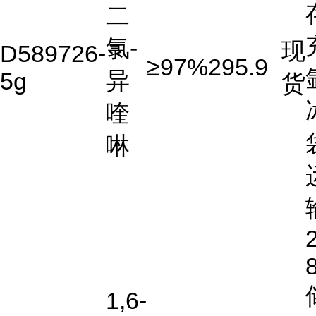
二
氯-
现
D589726-
≥97%
295.9
异
5g
货
喹
啉
2
1,6-