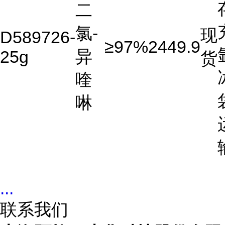
二
氯-
现
D589726-
≥97%
2449.9
异
25g
货
喹
啉
...
联系我们