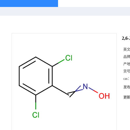
2,
英
品
产
货
cas
发
更