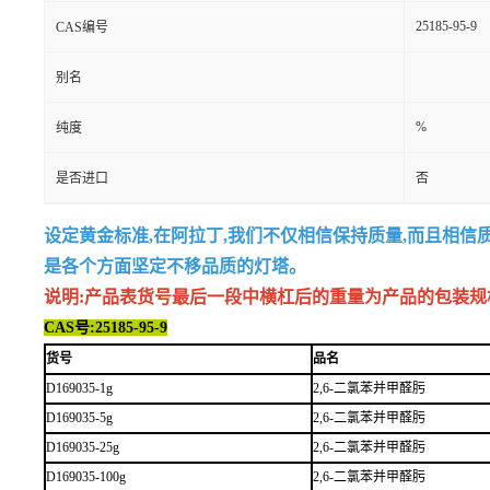
25185-95-9
CAS编号
别名
%
纯度
是否进口
否
设定黄金标准,在阿拉丁,我们不仅相信保持质量,而且相信
是各个方面坚定不移品质的灯塔。
说明:产品表货号最后一段中横杠后的重量为产品的包装规格,例如
CAS号:25185-95-9
货号
品名
D169035-1g
2,6-二氯苯并甲醛肟
D169035-5g
2,6-二氯苯并甲醛肟
D169035-25g
2,6-二氯苯并甲醛肟
D169035-100g
2,6-二氯苯并甲醛肟