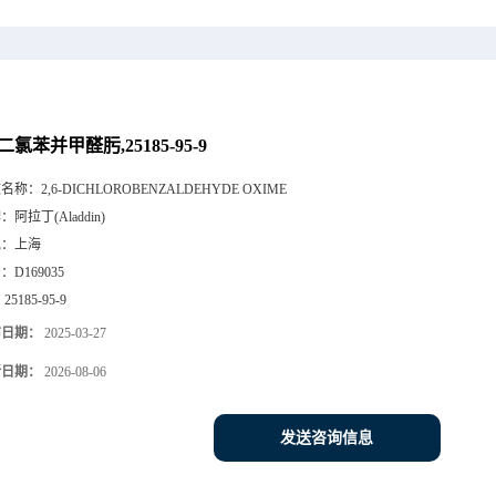
6-二氯苯并甲醛肟,25185-95-9
文名称：
2,6-DICHLOROBENZALDEHYDE OXIME
牌：
阿拉丁(Aladdin)
地：
上海
号：
D169035
：
25185-95-9
布日期：
2025-03-27
新日期：
2026-08-06
发送咨询信息