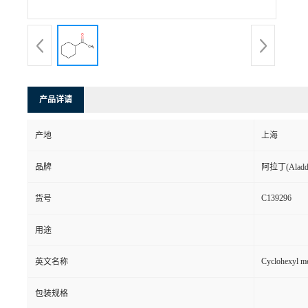
产品详请
产地
上海
品牌
阿拉丁(Aladd
C139296
货号
用途
Cyclohexyl me
英文名称
包装规格