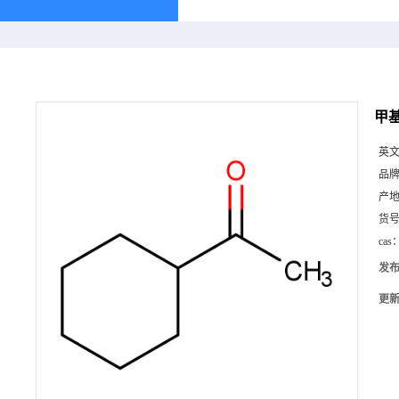
甲基
英
品
产
货
cas
发
更