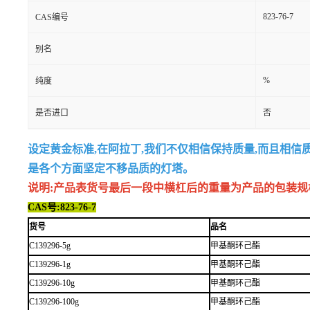
823-76-7
CAS编号
别名
%
纯度
是否进口
否
设定黄金标准,在阿拉丁,我们不仅相信保持质量,而且相信
是各个方面坚定不移品质的灯塔。
说明:产品表货号最后一段中横杠后的重量为产品的包装规格,例如
CAS号:823-76-7
货号
品名
C139296-5g
甲基酮环己酯
C139296-1g
甲基酮环己酯
C139296-10g
甲基酮环己酯
C139296-100g
甲基酮环己酯