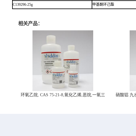
C139296-25g
甲基酮环己酯
相关产品：
环氧乙烷, CAS 75-21-8,氧化乙烯,恶烷,一氧三
硝酸铝 九水合
环-阿拉丁试剂