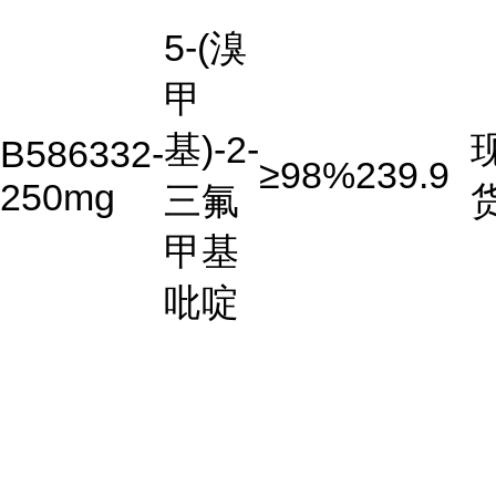
5-(溴
甲
基)-2-
B586332-
≥98%
239.9
250mg
三氟
甲基
吡啶