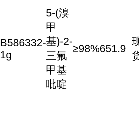
5-(溴
甲
基)-2-
B586332-
≥98%
651.9
1g
三氟
甲基
吡啶