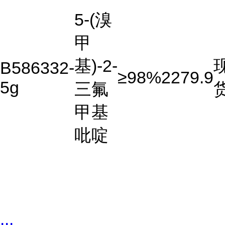
5-(溴
甲
基)-2-
B586332-
≥98%
2279.9
5g
三氟
甲基
吡啶
...