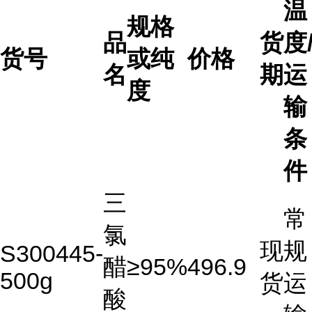
温
规格
品
货
度
货号
或纯
价格
名
期
运
度
输
条
件
三
常
氯
现
规
S300445-
醋
≥95%
496.9
500g
货
运
酸