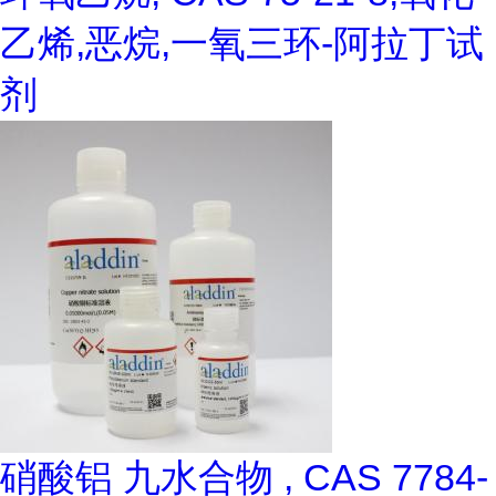
乙烯,恶烷,一氧三环-阿拉丁试
剂
硝酸铝 九水合物 , CAS 7784-