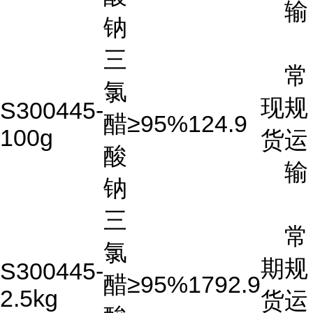
输
钠
三
常
氯
现
规
S300445-
醋
≥95%
124.9
100g
货
运
酸
输
钠
三
常
氯
期
规
S300445-
醋
≥95%
1792.9
2.5kg
货
运