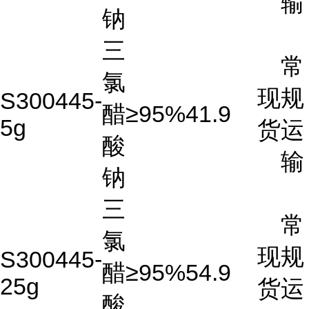
输
钠
三
常
氯
现
规
S300445-
醋
≥95%
41.9
5g
货
运
酸
输
钠
三
常
氯
现
规
S300445-
醋
≥95%
54.9
25g
货
运
酸