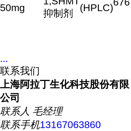
1,SHMT
676
50mg
(HPLC)
抑制剂
...
联系我们
上海阿拉丁生化科技股份有限
公司
联系人
毛经理
联系手机
13167063860