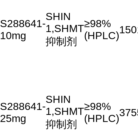
SHIN
S288641-
≥98%
1,SHMT
150
10mg
(HPLC)
抑制剂
SHIN
S288641-
≥98%
1,SHMT
375
25mg
(HPLC)
抑制剂