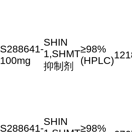
SHIN
S288641-
≥98%
1,SHMT
121
100mg
(HPLC)
抑制剂
SHIN
S288641-
≥98%