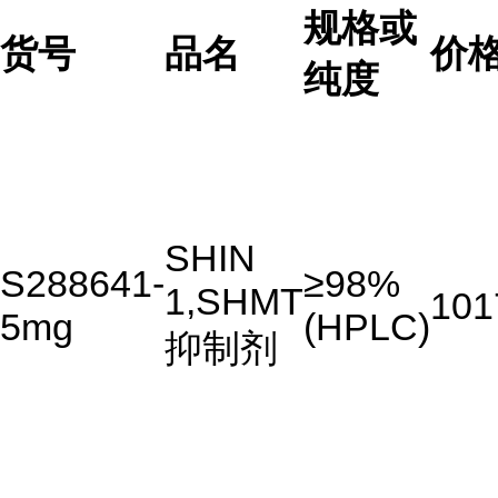
规格或
货号
品名
价
纯度
SHIN
S288641-
≥98%
1,SHMT
101
5mg
(HPLC)
抑制剂