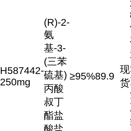
(R)-2-
氨
基-3-
(三苯
现
H587442-
硫基)
≥95%
89.9
250mg
货
丙酸
叔丁
酯盐
酸盐