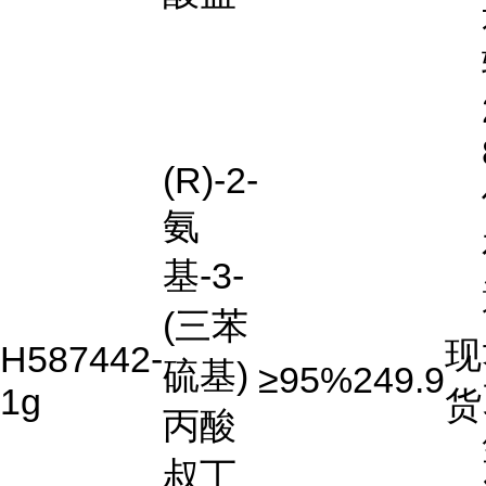
(R)-2-
氨
基-3-
(三苯
现
H587442-
硫基)
≥95%
249.9
1g
货
丙酸
叔丁