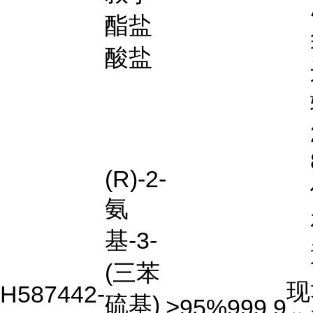
酯盐
酸盐
(R)-2-
氨
基-3-
(三苯
现
H587442-
硫基)
≥95%
999.9