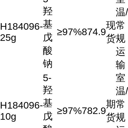
羟
温/
基
现
常
H184096-
≥97%
874.9
戊
25g
货
规
酸
运
钠
输
5-
室
羟
温/
基
期
常
H184096-
≥97%
782.9
戊
10g
货
规