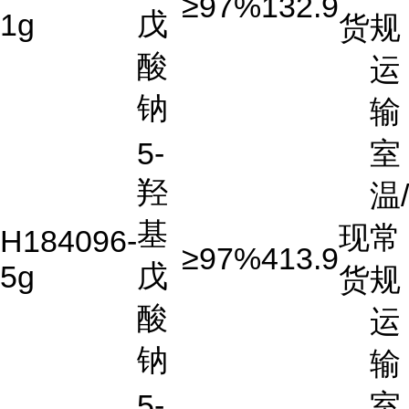
≥97%
132.9
戊
1g
货
规
酸
运
钠
输
5-
室
羟
温/
基
现
常
H184096-
≥97%
413.9
戊
5g
货
规
酸
运
钠
输
5-
室