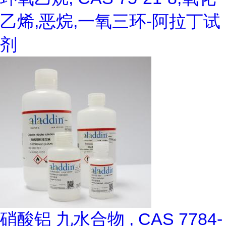
乙烯,恶烷,一氧三环-阿拉丁试
剂
硝酸铝 九水合物 , CAS 7784-