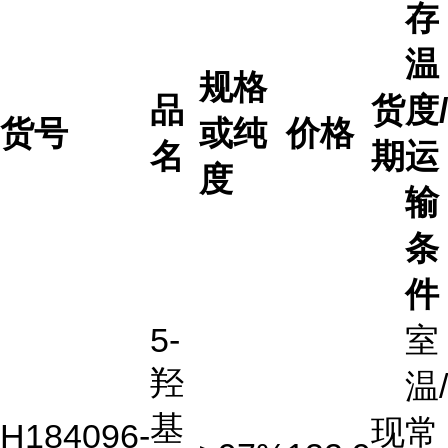
存
温
规格
品
货
度/
货号
或纯
价格
名
期
运
度
输
条
件
5-
室
羟
温/
基
现
常
H184096-