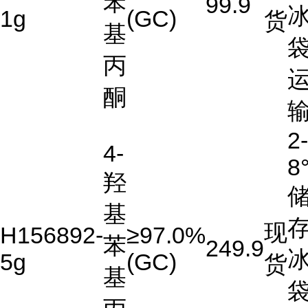
苯
99.9
1g
(GC)
货
基
丙
酮
2-
4-
8
羟
基
存
现
H156892-
≥97.0%
苯
249.9
5g
(GC)
货
基