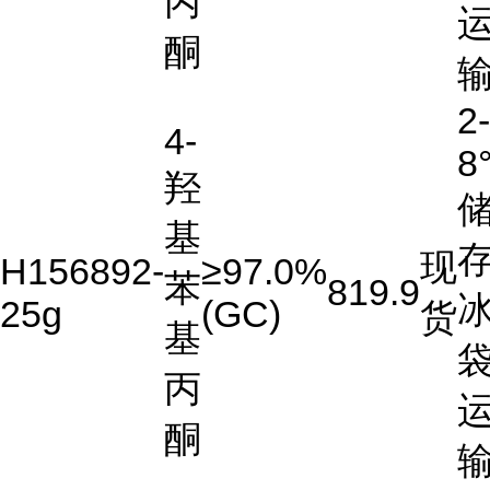
丙
酮
2-
4-
8
羟
基
存
现
H156892-
≥97.0%
苯
819.9
25g
(GC)
货
基
丙
酮