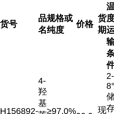
品
规格或
货
度
货号
价格
名
纯度
期
2-
4-
8
羟
基
存
现
H156892-
≥97.0%